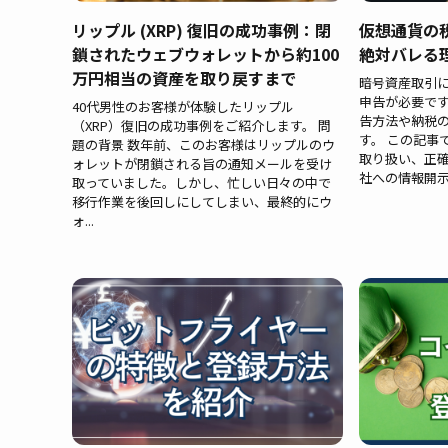
リップル (XRP) 復旧の成功事例：閉
仮想通貨の
鎖されたウェブウォレットから約100
絶対バレる
万円相当の資産を取り戻すまで
暗号資産取引に
申告が必要で
40代男性のお客様が体験したリップル
告方法や納税
（XRP）復旧の成功事例をご紹介します。 問
す。 この記事
題の背景 数年前、このお客様はリップルのウ
取り扱い、正
ォレットが閉鎖される旨の通知メールを受け
社への情報開示
取っていました。しかし、忙しい日々の中で
移行作業を後回しにしてしまい、最終的にウ
ォ...