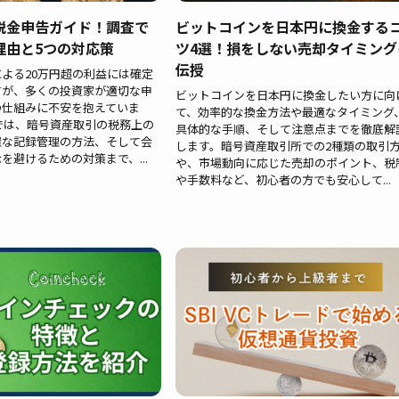
税金申告ガイド！調査で
ビットコインを日本円に換金する
理由と5つの対応策
ツ4選！損をしない売却タイミング
伝授
よる20万円超の利益には確定
すが、多くの投資家が適切な申
ビットコインを日本円に換金したい方に向
の仕組みに不安を抱えていま
て、効率的な換金方法や最適なタイミング
では、暗号資産取引の税務上の
具体的な手順、そして注意点までを徹底解
確な記録管理の方法、そして会
します。暗号資産取引所での2種類の取引
を避けるための対策まで、...
や、市場動向に応じた売却のポイント、税
や手数料など、初心者の方でも安心して...